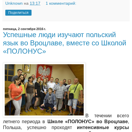
Unknown
на
13:17
1 комментарий:
Поделиться
пятница, 2 сентября 2016 г.
Успешные люди изучают польский
язык во Вроцлаве, вместе со Школой
«ПОЛОНУС»
В течении всего
летнего периода в
Школе «ПОЛОНУС» во Вроцлаве
,
Польша, успешно проходят
интенсивные курсы