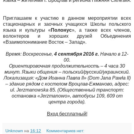
языка – жителями г. Вроцлав и региона Нижняя Силезия.
Приглашаем к участию в данном мероприятии всех
стационарных и заочных учащихся Школы польского
языка и культуры «
Полонус
», а также всех членов,
волонтеров и хороших друзей Объединения
«Взаимопонимание Восток – Запад».
Время: Воскресенье,
4 сентября 2016 г.
Начало в 12-
00.
Ориентировочная продолжительность – 4 часа 30
минут. Языки общения – польский/русский/украинский.
Локализация: «Дом Иоанна Павла II» (Dom Jana Pawła II)
– здание рядом с костелом Вроцлав-Ежманово, адрес:
ul. Jerzmanowska 85. (Общественный транспорт:
остановка «Jerzmanowo», автобусы 109, 609 от
центра города).
Вход бесплатный!
Unknown
на
16:12
Комментариев нет: